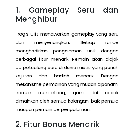
1. Gameplay Seru dan
Menghibur
Frog’s Gift menawarkan gameplay yang seru
dan menyenangkan. Setiap ronde
menghadirkan pengalaman unik dengan
berbagai fitur menarik. Pemain akan diajak
berpetualang seru di dunia mistis yang penuh
kejutan dan hadiah menarik. Dengan
mekanisme permainan yang mudah dipahami
namun menantang, game ini cocok
dimainkan oleh semua kalangan, baik pemula
maupun pemain berpengalaman.
2. Fitur Bonus Menarik