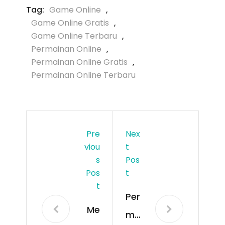
Tag:
Game Online
,
Game Online Gratis
,
Game Online Terbaru
,
Permainan Online
,
Permainan Online Gratis
,
Permainan Online Terbaru
Pre
Nex
Viou
T
S
Pos
Pos
T
T
Per
Me
mai