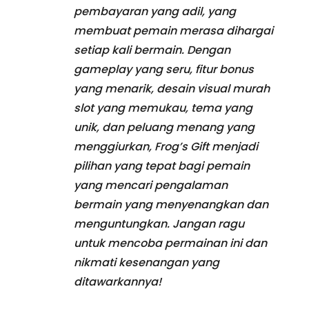
pembayaran yang adil, yang
membuat pemain merasa dihargai
setiap kali bermain. Dengan
gameplay yang seru, fitur bonus
yang menarik, desain visual murah
slot yang memukau, tema yang
unik, dan peluang menang yang
menggiurkan, Frog’s Gift menjadi
pilihan yang tepat bagi pemain
yang mencari pengalaman
bermain yang menyenangkan dan
menguntungkan. Jangan ragu
untuk mencoba permainan ini dan
nikmati kesenangan yang
ditawarkannya!