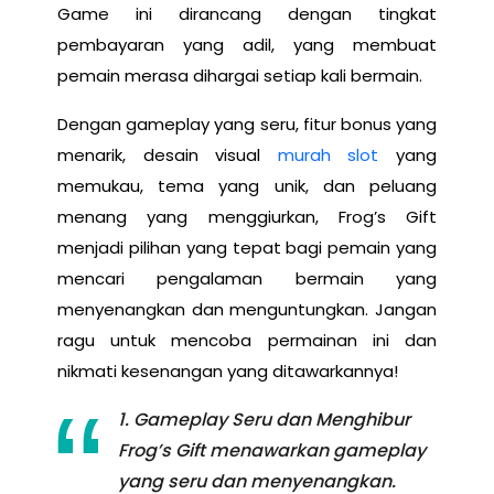
Game ini dirancang dengan tingkat
pembayaran yang adil, yang membuat
pemain merasa dihargai setiap kali bermain.
Dengan gameplay yang seru, fitur bonus yang
menarik, desain visual
murah slot
yang
memukau, tema yang unik, dan peluang
menang yang menggiurkan, Frog’s Gift
menjadi pilihan yang tepat bagi pemain yang
mencari pengalaman bermain yang
menyenangkan dan menguntungkan. Jangan
ragu untuk mencoba permainan ini dan
nikmati kesenangan yang ditawarkannya!
1. Gameplay Seru dan Menghibur
Frog’s Gift menawarkan gameplay
yang seru dan menyenangkan.