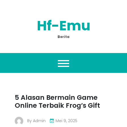
Skip
to
content
Hf-Emu
Berita
5 Alasan Bermain Game
Online Terbaik Frog’s Gift
By
Admin
Mei 9, 2025