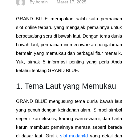
By
Admin
Maret 17, 2025
GRAND BLUE merupakan salah satu permainan
slot online terbaru yang mengajak pemainnya untuk
berpetualang seru di bawah laut. Dengan tema dunia
bawah laut, permainan ini menawarkan pengalaman
bermain yang memukau dan berbagai fitur menarik.
Yuk, simak 5 informasi penting yang perlu Anda
ketahui tentang GRAND BLUE.
1. Tema Laut yang Memukau
GRAND BLUE mengusung tema dunia bawah laut
yang penuh dengan keindahan alam. Simbol-simbol
seperti ikan eksotis, karang warna-warni, dan harta
karun membuat pemainnya merasa seperti berada
di dasar laut. Grafik
slot mudah4d
yang detail dan